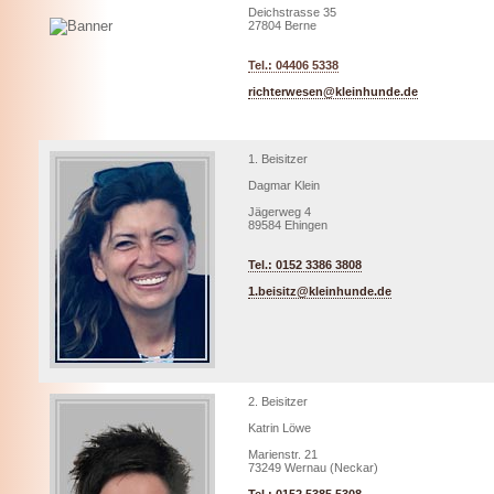
Deichstrasse 35
27804 Berne
Tel.: 04406 5338
richterwesen@kleinhunde.de
1. Beisitzer
Dagmar Klein
Jägerweg 4
89584 Ehingen
Tel.: 0152 3386 3808
1.beisitz@kleinhunde.de
2. Beisitzer
Katrin Löwe
Marienstr. 21
73249 Wernau (Neckar)