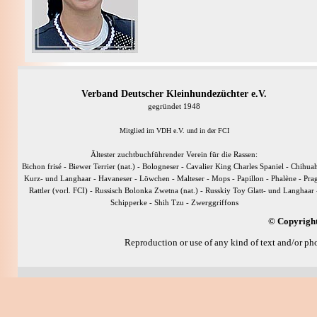
Verband Deutscher Kleinhundezüchter e.V.
gegründet 1948
Mitglied im VDH e.V. und in der FCI
Ältester zuchtbuchführender Verein für die Rassen:
Bichon frisé - Biewer Terrier (nat.) - Bologneser - Cavalier King Charles Spaniel - Chihua
Kurz- und Langhaar - Havaneser - Löwchen - Malteser - Mops - Papillon - Phalène - Pra
Rattler (vorl. FCI) - Russisch Bolonka Zwetna (nat.) - Russkiy Toy Glatt- und Langhaar 
Schipperke - Shih Tzu - Zwerggriffons
© Copyright
Reproduction or use of any kind of text and/or pho