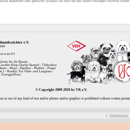
urde deaktiviert oder gelöscht! Schauen Sie doch bei den andern Anzeigen nochmal vorbei!
hundezüchter e.V.
1948
nd in der FCI
erein für die Rassen:
- Cavalier King Charles Spaniel - Chihuahua
ser - Mops - Papillon - Phalène - Prager
at.) - Russkiy Toy Glatt- und Langhaar -
- Zwerggriffons
© Copyright 2009-2026 by VK e.V.
n or use of any kind of text and/or photos and/or graphics is prohibited without written permi
Impressum