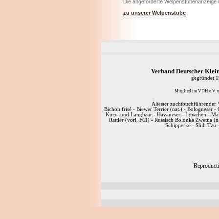
Die angeforderte Welpenstubenanzeige w
zu unserer Welpenstube
Verband Deutscher Klein
gegründet 
Mitglied im VDH e.V. u
Ältester zuchtbuchführender V
Bichon frisé - Biewer Terrier (nat.) - Bologneser 
Kurz- und Langhaar - Havaneser - Löwchen - Malte
Rattler (vorl. FCI) - Russisch Bolonka Zwetna (n
Schipperke - Shih Tzu 
Reproductio