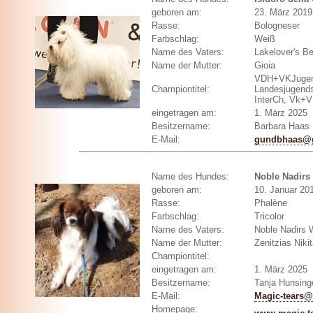
geboren am:
23. März 2019
Rasse:
Bologneser
Farbschlag:
Weiß
Name des Vaters:
Lakelover's Be
Name der Mutter:
Gioia
VDH+VKJugen
Championtitel:
Landesjugend
InterCh, Vk+
eingetragen am:
1. März 2025
Besitzername:
Barbara Haas
E-Mail:
gundbhaas@
Name des Hundes:
Noble Nadirs
geboren am:
10. Januar 20
Rasse:
Phalène
Farbschlag:
Tricolor
Name des Vaters:
Noble Nadirs 
Name der Mutter:
Zenitzias Niki
Championtitel:
eingetragen am:
1. März 2025
Besitzername:
Tanja Hunsin
E-Mail:
Magic-tears
Homepage: