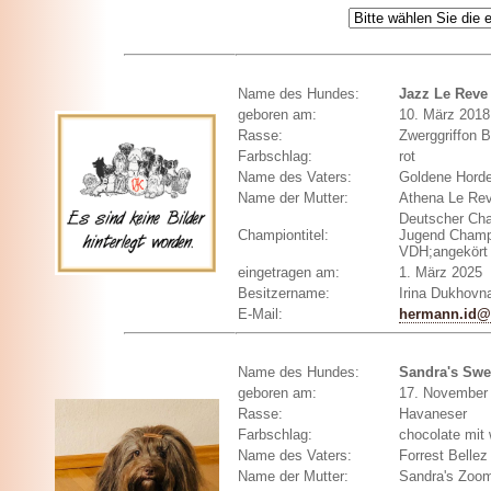
Name des Hundes:
Jazz Le Reve
geboren am:
10. März 2018
Rasse:
Zwerggriffon B
Farbschlag:
rot
Name des Vaters:
Goldene Hord
Name der Mutter:
Athena Le Rev
Deutscher Ch
Championtitel:
Jugend Champ
VDH;angekört
eingetragen am:
1. März 2025
Besitzername:
Irina Dukhovn
E-Mail:
hermann.id@
Name des Hundes:
Sandra's Swe
geboren am:
17. November
Rasse:
Havaneser
Farbschlag:
chocolate mit
Name des Vaters:
Forrest Belle
Name der Mutter:
Sandra's Zoom