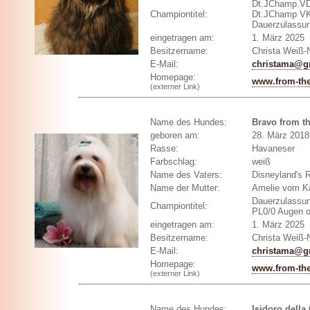
Dt.JChamp.V
Championtitel:
Dt.JChamp V
Dauerzulassun
eingetragen am:
1. März 2025
Besitzername:
Christa Weiß
E-Mail:
christama@g
Homepage:
www.from-the
(externer Link)
Name des Hundes:
Bravo from t
geboren am:
28. März 2018
Rasse:
Havaneser
Farbschlag:
weiß
Name des Vaters:
Disneyland's 
Name der Mutter:
Amelie vom Kä
Dauerzulassun
Championtitel:
PL0/0 Augen o
eingetragen am:
1. März 2025
Besitzername:
Christa Weiß
E-Mail:
christama@g
Homepage:
www.from-the
(externer Link)
Name des Hundes:
Isidoro della 