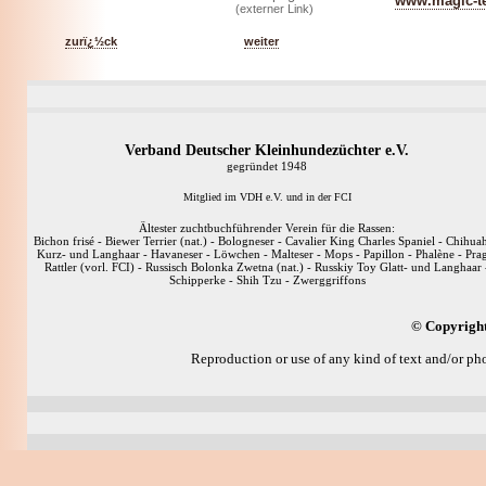
www.magic-te
(externer Link)
zurï¿½ck
weiter
Verband Deutscher Kleinhundezüchter e.V.
gegründet 1948
Mitglied im VDH e.V. und in der FCI
Ältester zuchtbuchführender Verein für die Rassen:
Bichon frisé - Biewer Terrier (nat.) - Bologneser - Cavalier King Charles Spaniel - Chihua
Kurz- und Langhaar - Havaneser - Löwchen - Malteser - Mops - Papillon - Phalène - Pra
Rattler (vorl. FCI) - Russisch Bolonka Zwetna (nat.) - Russkiy Toy Glatt- und Langhaar 
Schipperke - Shih Tzu - Zwerggriffons
© Copyright
Reproduction or use of any kind of text and/or pho